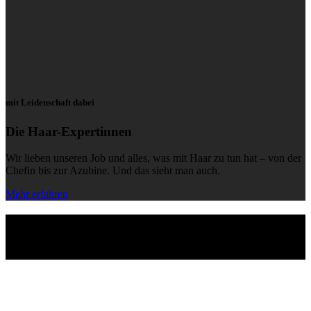
mit Leidenschaft dabei
Die Haar-Expertinnen
Wir lieben unseren Job und alles, was mit Haar zu tun hat – von der
Chefin bis zur Azubine. Und das sieht man auch.
Mehr erfahren
Mitten in Berlin Schöneberg
Wir freuen uns auf euren Besuch.