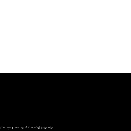
BOB
LAYE
HAIR PRODUCTS
COLORIN
Folgt uns auf Social Media: